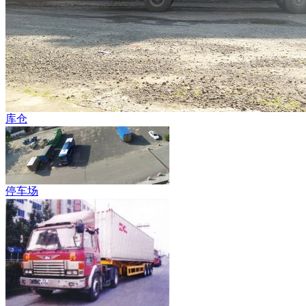
库仓
停车场