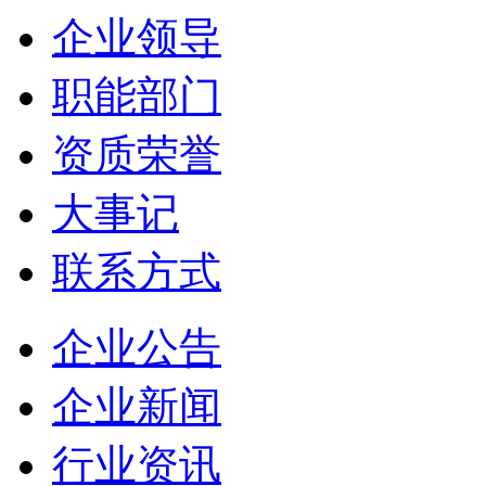
企业领导
职能部门
资质荣誉
大事记
联系方式
企业公告
企业新闻
行业资讯